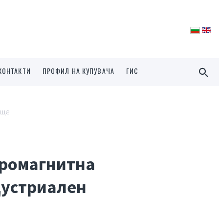
КОНТАКТИ
ПРОФИЛ НА КУПУВАЧА
ГИС
ище
тромагнитна
дустриален