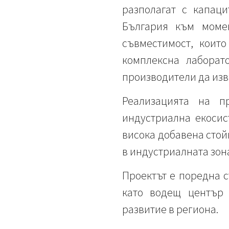
разполагат с капац
България към момен
съвместимост, които
комплексна лаборат
производители да изв
Реализацията на п
индустриална екосис
висока добавена стой
в индустриалната зон
Проектът е поредна 
като водещ център 
развитие в региона.