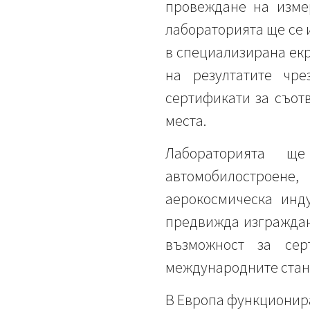
провеждане на изме
лабораторията ще се 
в специализирана екр
на резултатите чре
сертификати за съот
места.
Лабораторията щ
автомобилостроене
аерокосмическа инд
предвижда изграждан
възможност за сер
международните стан
В Европа функционира