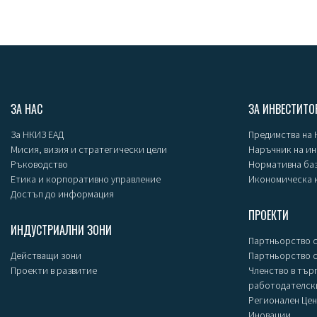
ЗА НАС
ЗА ИНВЕСТИТО
За НКИЗ ЕАД
Предимства на
Мисия, визия и стратегически цели
Наръчник на и
Ръководство
Нормативна ба
Етика и корпоративно управление
Икономическа 
Достъп до информация
ПРОЕКТИ
ИНДУСТРИАЛНИ ЗОНИ
Партньорство с
Действащи зони
Партньорство 
Проекти в развитие
Членство в тър
работодателск
Регионален Цен
Иновации