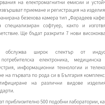
рвания на електромагнитни емисии и устойч
извършват приемане и регистрация на изделия 
анирана безехова камера тип „Фарадеев кафез
з специализиран софтуер, както и изгот
ветствие. Ще бъдат разкрити 7 нови високок
е обслужва широк спектър от индуст
, потребителска електроника, медицинска
устрия, информационни технологии и телеко
е на първата по рода си в България комплекс
тифициране на различни видове издели
дарти.
т приблизително 500 подобни лаборатории, като