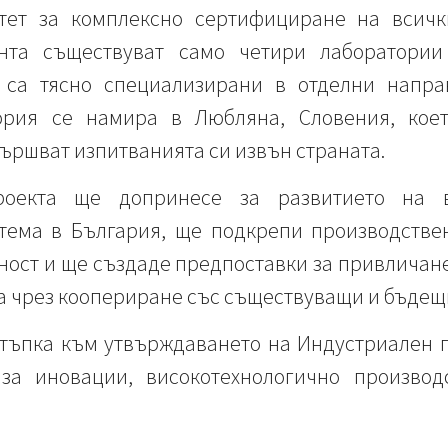
итет за комплексно сертифициране на всичк
та съществуват само четири лаборатории
 са тясно специализирани в отделни напра
ория се намира в Любляна, Словения, кое
ършват изпитванията си извън страната.
роекта ще допринесе за развитието на ви
тема в България, ще подкрепи производствен
ност и ще създаде предпоставки за привличан
а чрез коопериране със съществуващи и бъдещ
стъпка към утвърждаването на Индустриален
за иновации, високотехнологично производ