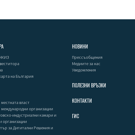
РА
НОВИНИ
 НКИЗ
Прессъобщения
нвеститора
Медиите за нас
за
Уведомления
карта на България
ПОЛЕЗНИ ВРЪЗКИ
КОНТАКТИ
 местната власт
с международни организации
говско-индустриални камари и
ГИС
и организации
тър за Дигитални Решения и