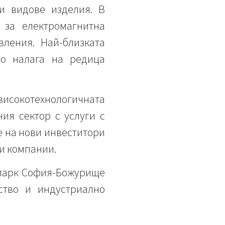
и видове изделия. В
 за електромагнитна
вления. Най-близката
то налага на редица
сокотехнологичната
ия сектор с услуги с
е на нови инвеститори
и компании.
 парк София-Божурище
ство и индустриално