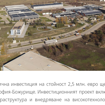
ична инвестиция на стойност 2,5 млн. евро щ
офия-Божурище. Инвестиционният проект вкл
раструктура и внедряване на високотехноло